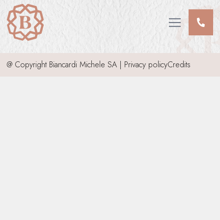
CHI SIAMO
SERVIZI
Open main me
INFORMAZIONI DEFUNTI
INVIA CONDOGLIANZE
@ Copyright Biancardi Michele SA |
Privacy policy
Credits
CONTATTI