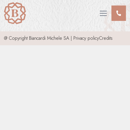
CHI SIAMO
SERVIZI
Open main me
INFORMAZIONI DEFUNTI
INVIA CONDOGLIANZE
@ Copyright Biancardi Michele SA |
Privacy policy
Credits
CONTATTI