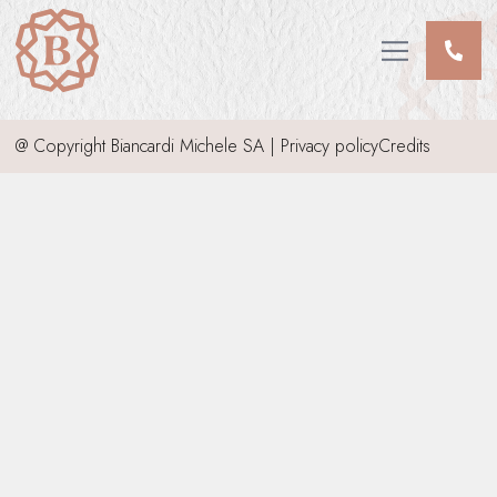
CHI SIAMO
SERVIZI
Open main me
INFORMAZIONI DEFUNTI
INVIA CONDOGLIANZE
@ Copyright Biancardi Michele SA |
Privacy policy
Credits
CONTATTI