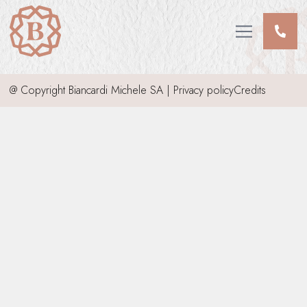
CHI SIAMO
SERVIZI
Open main me
INFORMAZIONI DEFUNTI
INVIA CONDOGLIANZE
@ Copyright Biancardi Michele SA |
Privacy policy
Credits
CONTATTI