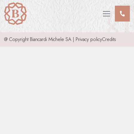
CHI SIAMO
SERVIZI
Open main me
INFORMAZIONI DEFUNTI
INVIA CONDOGLIANZE
@ Copyright Biancardi Michele SA |
Privacy policy
Credits
CONTATTI